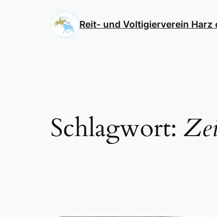
Direkt
zum
Reit- und Voltigierverein Harz 
Inhalt
wechseln
Schlagwort:
Zei